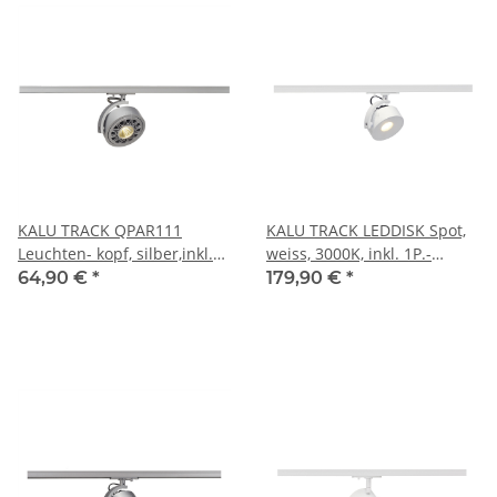
KALU TRACK QPAR111
KALU TRACK LEDDISK Spot,
Leuchten- kopf, silber,inkl.
weiss, 3000K, inkl. 1P.-
1P.-Adapter
Adapter
64,90 €
*
179,90 €
*