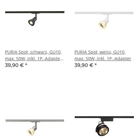
PURIA Spot, schwarz, GU10,
PURIA Spot, weiss, GU10,
max. 50W, inkl. 1P.-Adapter,
max. 50W, inkl. 1P.-Adapter
mit matt-schwarzem Glas
39,90 €
*
39,90 €
*