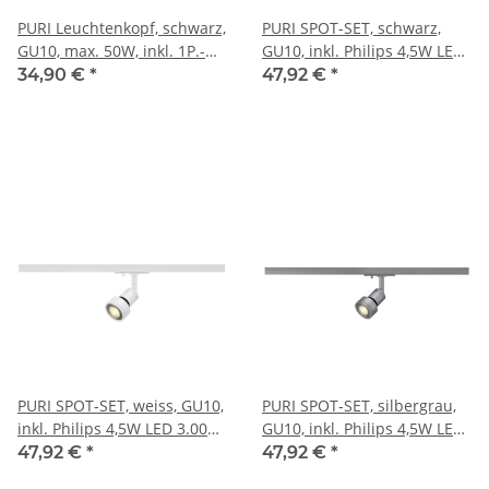
PURI Leuchtenkopf, schwarz,
PURI SPOT-SET, schwarz,
GU10, max. 50W, inkl. 1P.-
GU10, inkl. Philips 4,5W LED
Adapter
3.000K 36° LM, inkl. 1P.-
34,90 €
*
47,92 €
*
Adapter
PURI SPOT-SET, weiss, GU10,
PURI SPOT-SET, silbergrau,
inkl. Philips 4,5W LED 3.000K
GU10, inkl. Philips 4,5W LED
36° LM, inkl. 1P.-Adapter
3.000K 36° LM, inkl. 1P.-Ad.
47,92 €
*
47,92 €
*