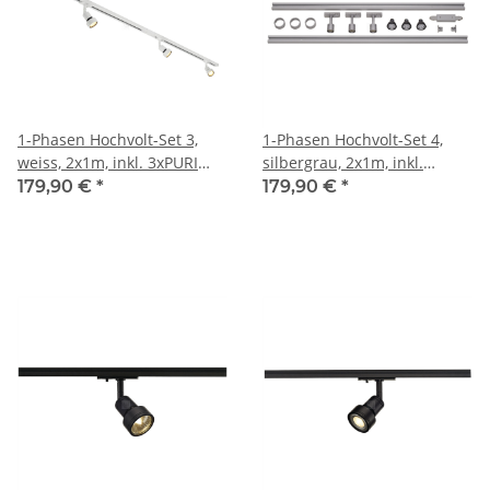
1-Phasen Hochvolt-Set 3,
1-Phasen Hochvolt-Set 4,
weiss, 2x1m, inkl. 3xPURI
silbergrau, 2x1m, inkl.
und LED Leuchtmittel 4,3W
3xPURI und LED
179,90 €
*
179,90 €
*
Leuchtmittel 4,3W