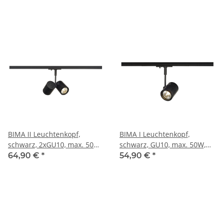
BIMA II Leuchtenkopf,
BIMA I Leuchtenkopf,
schwarz, 2xGU10, max. 50W,
schwarz, GU10, max. 50W,
inkl. 1P.-Adapter
inkl. 1P.-Adapter
64,90 €
*
54,90 €
*