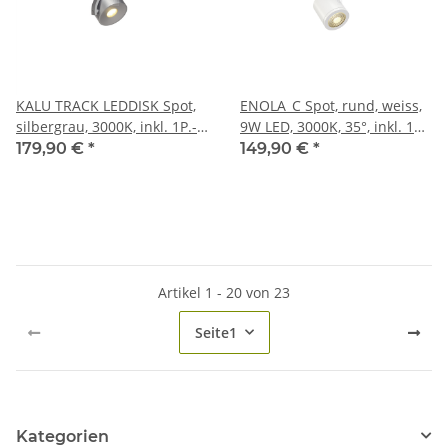
KALU TRACK LEDDISK Spot,
ENOLA_C Spot, rund, weiss,
silbergrau, 3000K, inkl. 1P.-
9W LED, 3000K, 35°, inkl. 1P.-
Adapter
Adapter
179,90 €
*
149,90 €
*
Artikel 1 - 20 von 23
Seite
1
Kategorien