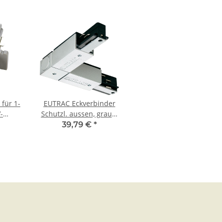
für 1-
EUTRAC Eckverbinder
-
Schutzl. aussen, grau |
ne,
555 1 1209 8
39,79 €
*
ktrisch