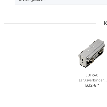
Artikelgewicht:
K
EUTRAC
Längsverbinder,
elektrisch für 3-
13,12 €
*
Phasenschiene, grau
555 1 1206 8