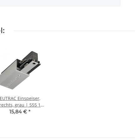
l:
EUTRAC Einspeiser,
rechts, grau | 555 1
1201 8
15,84 €
*