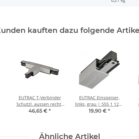
0,21
kg
unden kauften dazu folgende Artike
EUTRAC T-Verbinder
EUTRAC Einspeiser,
Schutzl. aussen rechts
links, grau | 555 1 1202
für 3~, grau | 555 1
8
46,65 €
*
19,90 €
*
 |
1214 8
Ähnliche Artikel