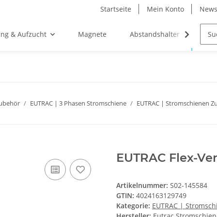
Startseite
Mein Konto
News
ung & Aufzucht
Magnete
Abstandshalter
Str
Zubehör
EUTRAC | 3 Phasen Stromschiene
EUTRAC | Stromschienen Z
EUTRAC Flex-Verbi
Artikelnummer:
S02-145584
GTIN:
4024163129749
Kategorie:
EUTRAC | Stromsch
Hersteller:
Eutrac Stromschie