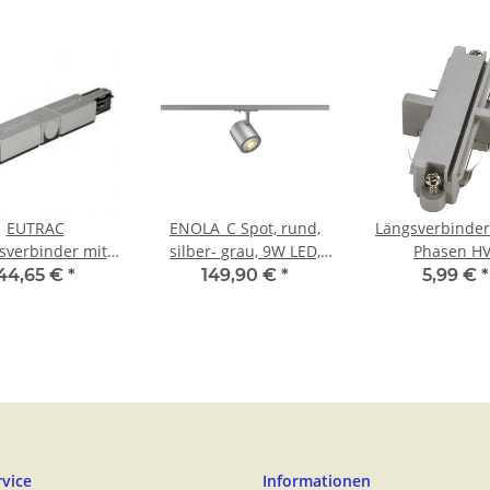
EUTRAC
ENOLA_C Spot, rund,
Längsverbinder 
sverbinder mit
silber- grau, 9W LED,
Phasen HV
eisemöglichkeit,
3000K, 55°, inkl. 1P.-
Stromschie
44,65 €
*
149,90 €
*
5,99 €
*
 | 555 1 1208 8
Adapter
silbergrau, ele
vice
Informationen