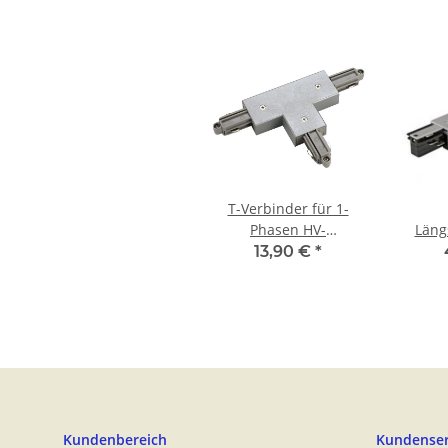
T-Verbinder für 1-
Phasen HV-
Läng
Stromschiene,
Einsp
13,90 €
*
Aufbauversion
grau
silbergrau, Erde rechts
Kundenbereich
Kundenser