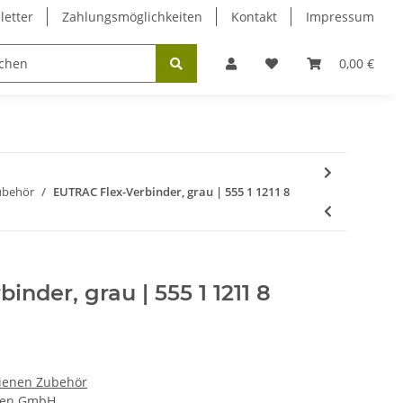
letter
Zahlungsmöglichkeiten
Kontakt
Impressum
omschienen und Zubehör
Innenbeleuchtung
0,00 €
Leu
ubehör
EUTRAC Flex-Verbinder, grau | 555 1 1211 8
nder, grau | 555 1 1211 8
ienen Zubehör
nen GmbH